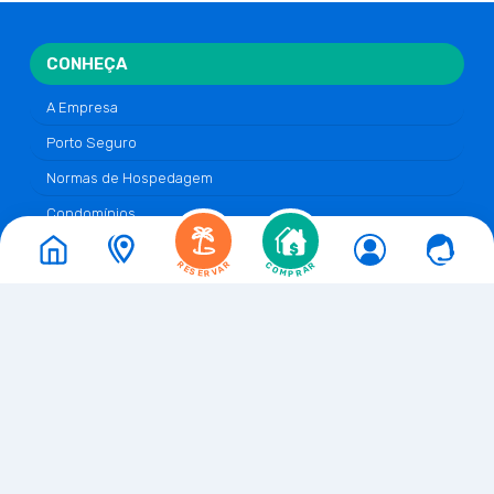
CONHEÇA
A Empresa
Porto Seguro
Normas de Hospedagem
Condomínios
NOSSOS CONDOMÍNIOS
RESERVAR
COMPRAR
Mont Horebe
Residencial Gileade
1
Monte das Oliveiras I
Mont Ararat
Mar da Galiléia
Mont Carmelo
Mont Hebrom
Mont Sião
Mont Moriá
Moradas de Israel
Jerusalém II
Jerusalém I