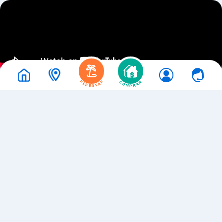
RESERVAR
COMPRAR
1
Sua casa em tempos de férias
TÉCNICOS RESPONSÁVEIS EM TRANSAÇÕES IMOBILIÁRIAS:
EVALDO ANTÔNIO DE SOUZA - CRECI 9448
RENATO LUCIANO DE SOUZA - CRECI 20426