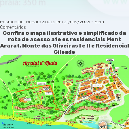
Rota de acesso aos residenciais de
Arraial D’ajuda
Postado por Renato Souza em 21/nov/2023 -
Sem
Comentários
Confira o mapa ilustrativo e simplificado da
rota de acesso ate os residenciais Mont
Ararat, Monte das Oliveiras I e II e Residencial
Gileade